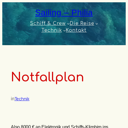
Zum
Sailing – Philia
Inhalt
springen
Schiff & Crew
Die Reise
Technik
Kontakt
Notfallplan
in
Technik
Also 8000 € an Elektronik und Schiffs-Klimbim ins