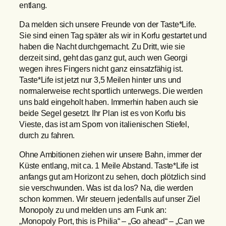
entlang.
Da melden sich unsere Freunde von der Taste*Life.
Sie sind einen Tag später als wir in Korfu gestartet und
haben die Nacht durchgemacht. Zu Dritt, wie sie
derzeit sind, geht das ganz gut, auch wen Georgi
wegen ihres Fingers nicht ganz einsatzfähig ist.
Taste*Life ist jetzt nur 3,5 Meilen hinter uns und
normalerweise recht sportlich unterwegs. Die werden
uns bald eingeholt haben. Immerhin haben auch sie
beide Segel gesetzt. Ihr Plan ist es von Korfu bis
Vieste, das ist am Sporn von italienischen Stiefel,
durch zu fahren.
Ohne Ambitionen ziehen wir unsere Bahn, immer der
Küste entlang, mit ca. 1 Meile Abstand. Taste*Life ist
anfangs gut am Horizont zu sehen, doch plötzlich sind
sie verschwunden. Was ist da los? Na, die werden
schon kommen. Wir steuern jedenfalls auf unser Ziel
Monopoly zu und melden uns am Funk an:
„Monopoly Port, this is Philia“ – „Go ahead“ – „Can we