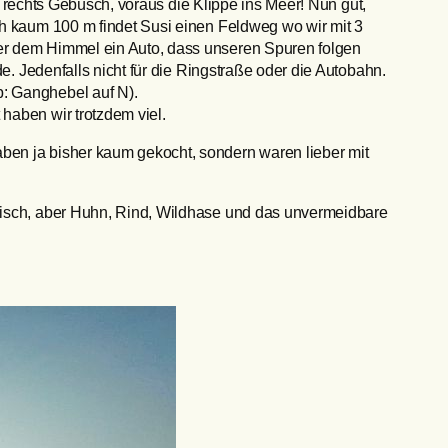
r, rechts Gebüsch, voraus die Klippe ins Meer! Nun gut,
ch kaum 100 m findet Susi einen Feldweg wo wir mit 3
ter dem Himmel ein Auto, dass unseren Spuren folgen
e. Jedenfalls nicht für die Ringstraße oder die Autobahn.
p: Ganghebel auf N).
haben wir trotzdem viel.
ben ja bisher kaum gekocht, sondern waren lieber mit
 Fisch, aber Huhn, Rind, Wildhase und das unvermeidbare