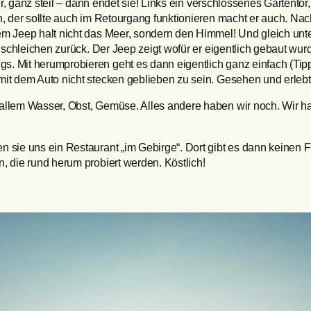
ler, ganz steil – dann endet sie! Links ein verschlossenes Gartento
n, der sollte auch im Retourgang funktionieren macht er auch. Na
em Jeep halt nicht das Meer, sondern den Himmel! Und gleich un
 schleichen zurück. Der Jeep zeigt wofür er eigentlich gebaut wurd
. Mit herumprobieren geht es dann eigentlich ganz einfach (Tip
it dem Auto nicht stecken geblieben zu sein. Gesehen und erlebt 
allem Wasser, Obst, Gemüse. Alles andere haben wir noch. Wir ha
n sie uns ein Restaurant „im Gebirge“. Dort gibt es dann keinen
, die rund herum probiert werden. Köstlich!