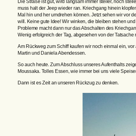
Die Straße ist gut, wird langsam immer steiler, noch stei
muss halt der Jeep wieder ran. Kriechgang hinein klopfe
Mal hin und her umdrehen können. Jetzt sehen wir vor d
will. Keine gute Idee! Wir winken, die bleiben stehen und
Probleme macht dann nur das Abschalten des Kriechgangs
Wenig erfolgreich der Tag, abgesehen von der Tatsache m
Am Rückweg zum Schiff kaufen wir noch einmal ein, vor 
Martin und Daniela Abendessen.
So auch heute. Zum Abschluss unseres Aufenthalts zeige
Moussaka. Tolles Essen, wie immer bei uns viele Speisen
Dann ist es Zeit an unseren Rückzug zu denken.