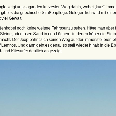
gle zeigt uns sogar den kürzesten Weg dahin, wobei „kurz“ immer 
gibt es die griechische Straßenpflege: Gelegentlich wird mit eine
 viel Gewalt.
ßenhobel noch keine weitere Fahrspur zu sehen. Hätte man aber
eine, oder losen Sand in den Löchern, in denen früher die Steine 
emacht. Der Jeep bahnt sich seinen Weg auf der immer steileren S
 auf Lemnos. Und dann geht es genau so steil wieder hinab in die
- und Kitesurfer deutlich angezeigt.