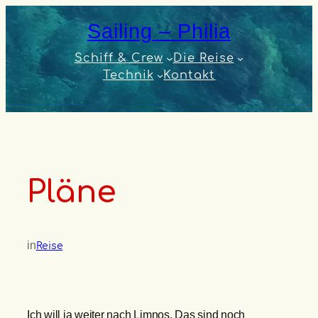
Zum
Sailing – Philia
Inhalt
springen
Schiff & Crew
Die Reise
Technik
Kontakt
Pläne
in
Reise
Ich will ja weiter nach Limnos. Das sind noch