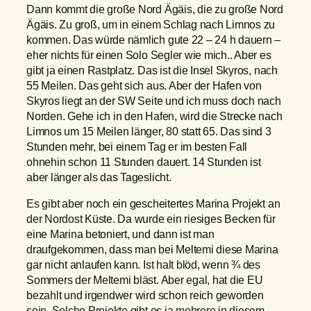
Dann kommt die große Nord Ägäis, die zu große Nord
Ägäis. Zu groß, um in einem Schlag nach Limnos zu
kommen. Das würde nämlich gute 22 – 24 h dauern –
eher nichts für einen Solo Segler wie mich.. Aber es
gibt ja einen Rastplatz. Das ist die Insel Skyros, nach
55 Meilen. Das geht sich aus. Aber der Hafen von
Skyros liegt an der SW Seite und ich muss doch nach
Norden. Gehe ich in den Hafen, wird die Strecke nach
Limnos um 15 Meilen länger, 80 statt 65. Das sind 3
Stunden mehr, bei einem Tag er im besten Fall
ohnehin schon 11 Stunden dauert. 14 Stunden ist
aber länger als das Tageslicht.
Es gibt aber noch ein gescheitertes Marina Projekt an
der Nordost Küste. Da wurde ein riesiges Becken für
eine Marina betoniert, und dann ist man
draufgekommen, dass man bei Meltemi diese Marina
gar nicht anlaufen kann. Ist halt blöd, wenn ¾ des
Sommers der Meltemi bläst. Aber egal, hat die EU
bezahlt und irgendwer wird schon reich geworden
sein. Solche Projekte gibt es ja mehrere in diesem