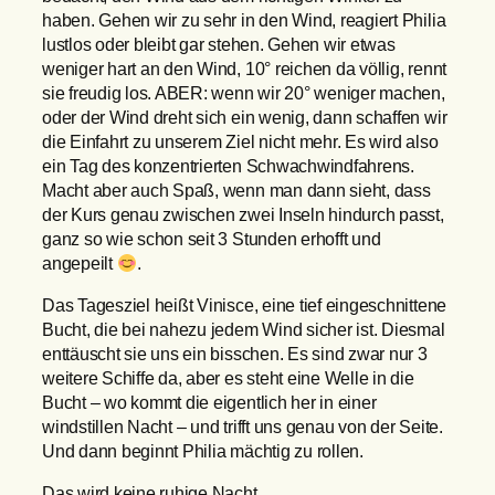
haben. Gehen wir zu sehr in den Wind, reagiert Philia
lustlos oder bleibt gar stehen. Gehen wir etwas
weniger hart an den Wind, 10° reichen da völlig, rennt
sie freudig los. ABER: wenn wir 20° weniger machen,
oder der Wind dreht sich ein wenig, dann schaffen wir
die Einfahrt zu unserem Ziel nicht mehr. Es wird also
ein Tag des konzentrierten Schwachwindfahrens.
Macht aber auch Spaß, wenn man dann sieht, dass
der Kurs genau zwischen zwei Inseln hindurch passt,
ganz so wie schon seit 3 Stunden erhofft und
angepeilt
.
Das Tagesziel heißt Vinisce, eine tief eingeschnittene
Bucht, die bei nahezu jedem Wind sicher ist. Diesmal
enttäuscht sie uns ein bisschen. Es sind zwar nur 3
weitere Schiffe da, aber es steht eine Welle in die
Bucht – wo kommt die eigentlich her in einer
windstillen Nacht – und trifft uns genau von der Seite.
Und dann beginnt Philia mächtig zu rollen.
Das wird keine ruhige Nacht.