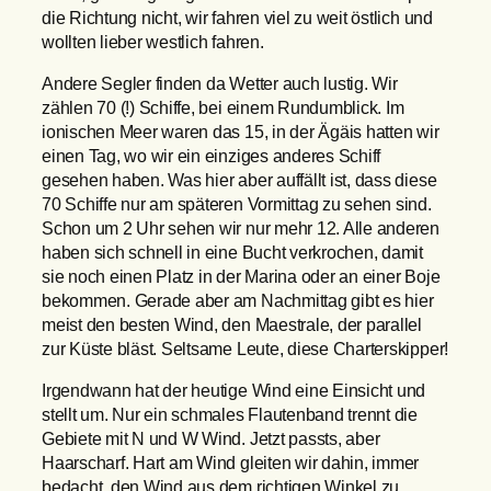
die Richtung nicht, wir fahren viel zu weit östlich und
wollten lieber westlich fahren.
Andere Segler finden da Wetter auch lustig. Wir
zählen 70 (!) Schiffe, bei einem Rundumblick. Im
ionischen Meer waren das 15, in der Ägäis hatten wir
einen Tag, wo wir ein einziges anderes Schiff
gesehen haben. Was hier aber auffällt ist, dass diese
70 Schiffe nur am späteren Vormittag zu sehen sind.
Schon um 2 Uhr sehen wir nur mehr 12. Alle anderen
haben sich schnell in eine Bucht verkrochen, damit
sie noch einen Platz in der Marina oder an einer Boje
bekommen. Gerade aber am Nachmittag gibt es hier
meist den besten Wind, den Maestrale, der parallel
zur Küste bläst. Seltsame Leute, diese Charterskipper!
Irgendwann hat der heutige Wind eine Einsicht und
stellt um. Nur ein schmales Flautenband trennt die
Gebiete mit N und W Wind. Jetzt passts, aber
Haarscharf. Hart am Wind gleiten wir dahin, immer
bedacht, den Wind aus dem richtigen Winkel zu