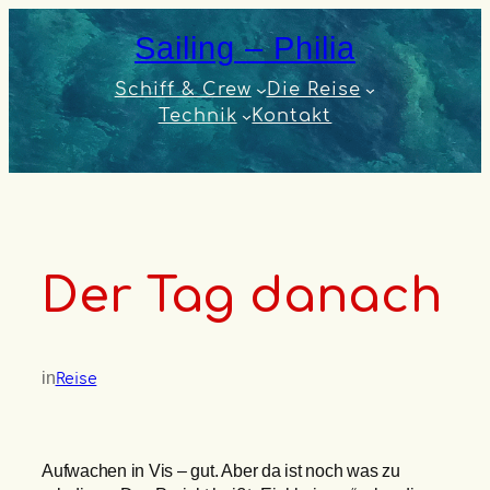
Zum
Sailing – Philia
Inhalt
springen
Schiff & Crew
Die Reise
Technik
Kontakt
Der Tag danach
in
Reise
Aufwachen in Vis – gut. Aber da ist noch was zu