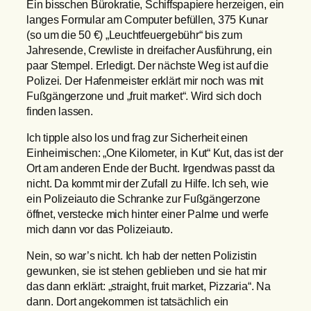
Ein bisschen Bürokratie, Schiffspapiere herzeigen, ein
langes Formular am Computer befüllen, 375 Kunar
(so um die 50 €) „Leuchtfeuergebühr“ bis zum
Jahresende, Crewliste in dreifacher Ausführung, ein
paar Stempel. Erledigt. Der nächste Weg ist auf die
Polizei. Der Hafenmeister erklärt mir noch was mit
Fußgängerzone und „fruit market“. Wird sich doch
finden lassen.
Ich tipple also los und frag zur Sicherheit einen
Einheimischen: „One Kilometer, in Kut“ Kut, das ist der
Ort am anderen Ende der Bucht. Irgendwas passt da
nicht. Da kommt mir der Zufall zu Hilfe. Ich seh, wie
ein Polizeiauto die Schranke zur Fußgängerzone
öffnet, verstecke mich hinter einer Palme und werfe
mich dann vor das Polizeiauto.
Nein, so war’s nicht. Ich hab der netten Polizistin
gewunken, sie ist stehen geblieben und sie hat mir
das dann erklärt: „straight, fruit market, Pizzaria“. Na
dann. Dort angekommen ist tatsächlich ein