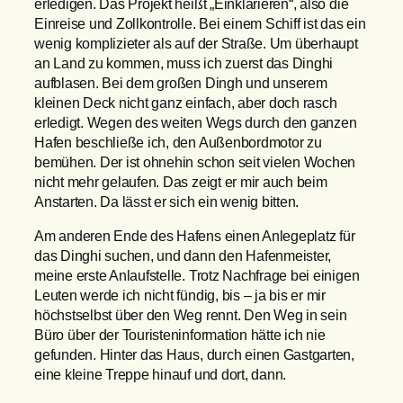
erledigen. Das Projekt heißt „Einklarieren“, also die
Einreise und Zollkontrolle. Bei einem Schiff ist das ein
wenig komplizieter als auf der Straße. Um überhaupt
an Land zu kommen, muss ich zuerst das Dinghi
aufblasen. Bei dem großen Dingh und unserem
kleinen Deck nicht ganz einfach, aber doch rasch
erledigt. Wegen des weiten Wegs durch den ganzen
Hafen beschließe ich, den Außenbordmotor zu
bemühen. Der ist ohnehin schon seit vielen Wochen
nicht mehr gelaufen. Das zeigt er mir auch beim
Anstarten. Da lässt er sich ein wenig bitten.
Am anderen Ende des Hafens einen Anlegeplatz für
das Dinghi suchen, und dann den Hafenmeister,
meine erste Anlaufstelle. Trotz Nachfrage bei einigen
Leuten werde ich nicht fündig, bis – ja bis er mir
höchstselbst über den Weg rennt. Den Weg in sein
Büro über der Touristeninformation hätte ich nie
gefunden. Hinter das Haus, durch einen Gastgarten,
eine kleine Treppe hinauf und dort, dann.