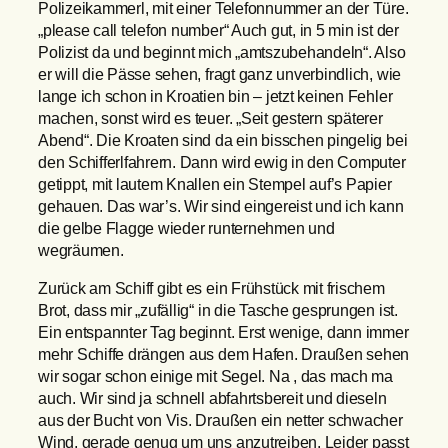
Polizeikammerl, mit einer Telefonnummer an der Türe.
„please call telefon number“ Auch gut, in 5 min ist der
Polizist da und beginnt mich „amtszubehandeln“. Also
er will die Pässe sehen, fragt ganz unverbindlich, wie
lange ich schon in Kroatien bin – jetzt keinen Fehler
machen, sonst wird es teuer. „Seit gestern späterer
Abend“. Die Kroaten sind da ein bisschen pingelig bei
den Schifferlfahrern. Dann wird ewig in den Computer
getippt, mit lautem Knallen ein Stempel auf’s Papier
gehauen. Das war’s. Wir sind eingereist und ich kann
die gelbe Flagge wieder runternehmen und
wegräumen.
Zurück am Schiff gibt es ein Frühstück mit frischem
Brot, dass mir „zufällig“ in die Tasche gesprungen ist.
Ein entspannter Tag beginnt. Erst wenige, dann immer
mehr Schiffe drängen aus dem Hafen. Draußen sehen
wir sogar schon einige mit Segel. Na , das mach ma
auch. Wir sind ja schnell abfahrtsbereit und dieseln
aus der Bucht von Vis. Draußen ein netter schwacher
Wind, gerade genug um uns anzutreiben. Leider passt